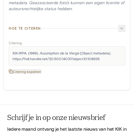
metadata. Geassocieerde foto's kunnen een eigen licentie of
auteursrechtelijke status hebben.
HOE TE CITEREN
Citering
KIK-IRPA. (1999). 
Assomption de la Vierge
 [Object metadata]. 
https://hdl.handle.net/20.500.14037/object.10108635
Citering kopiëren
Schrijf je in op onze nieuwsbrief
Iedere maand ontvang je het laatste nieuws van het KIK in