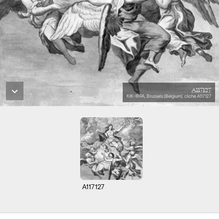
A117127
KIK-IRPA, Brussels (Belgium), cliché A117127
A117127