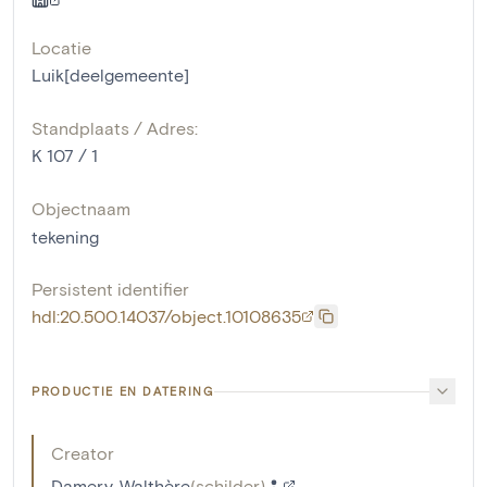
Locatie
Luik[deelgemeente]
Standplaats / Adres:
K 107 / 1
Objectnaam
tekening
Persistent identifier
hdl:20.500.14037/object.10108635
PRODUCTIE EN DATERING
Creator
Damery, Walthère
(
schilder
)