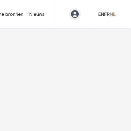
ne bronnen
Nieuws
EN
FR
NL