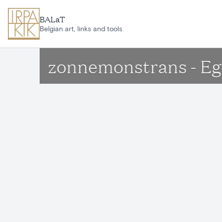
Ga naar hoofdinhoud
BALaT
Belgian art, links and tools
zonnemonstrans - Egl