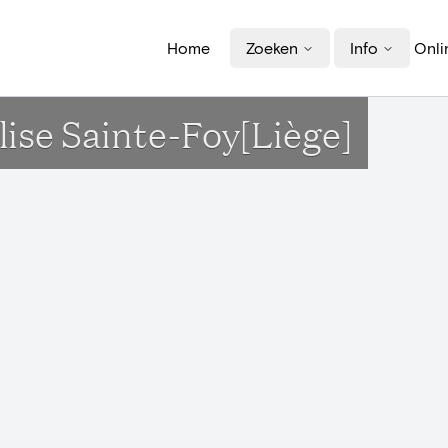
Home
Zoeken
Info
Onli
ise Sainte-Foy[Liège]