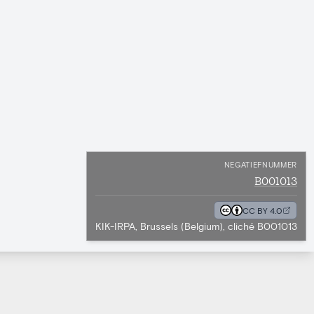
NEGATIEFNUMMER
B001013
CC BY 4.0
KIK-IRPA, Brussels (Belgium), cliché B001013