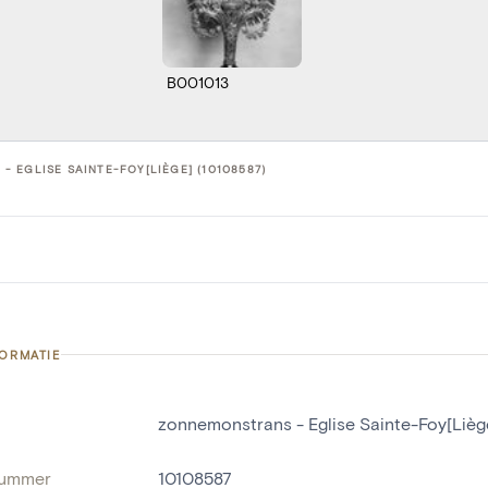
B001013
 EGLISE SAINTE-FOY[LIÈGE] (10108587)
FORMATIE
zonnemonstrans - Eglise Sainte-Foy[Lièg
nummer
10108587