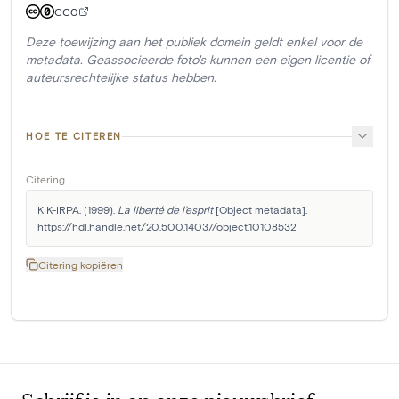
CC0
Deze toewijzing aan het publiek domein geldt enkel voor de
metadata. Geassocieerde foto's kunnen een eigen licentie of
auteursrechtelijke status hebben.
HOE TE CITEREN
Citering
KIK-IRPA. (1999). 
La liberté de l'esprit
 [Object metadata]. 
https://hdl.handle.net/20.500.14037/object.10108532
Citering kopiëren