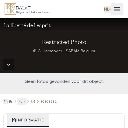
Ga naar hoofdinhoud
BALaT
NL
˅
Belgian art, links and tools
La liberté de l'esprit
Restricted Photo
© C. Herscovici - SABAM Belgium
Geen foto's gevonden voor dit object.
˅
10108532
INFORMATIE