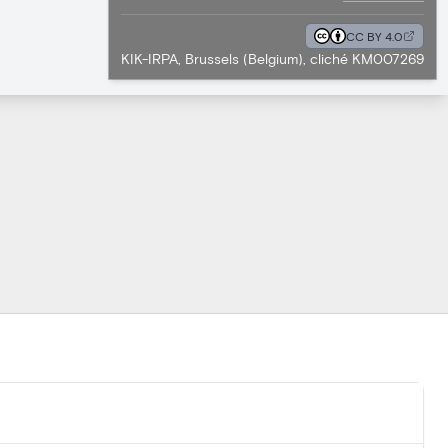
CC BY 4.0
KIK-IRPA, Brussels (Belgium), cliché KM007269