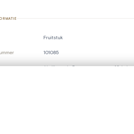
FORMATIE
Fruitstuk
nummer
101085
g
Abdij van de Premonstratenzers[Grimbe
Grimbergen[deelgemeente]
t een schuifbalk om ze te vergelijken — met gesynchroniseerd zoomen 
het menu.
ats / Adres:
ontvangstkamer
ngsset is leeg. Voeg foto's toe vanuit zoekresultaten of detailpagina's o
naam
schilderij
t identifier
hdl:20.500.14037/object.101085