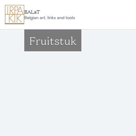
Ga naar hoofdinhoud
BALaT
Belgian art, links and tools
Fruitstuk