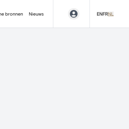
ne bronnen
Nieuws
EN
FR
NL