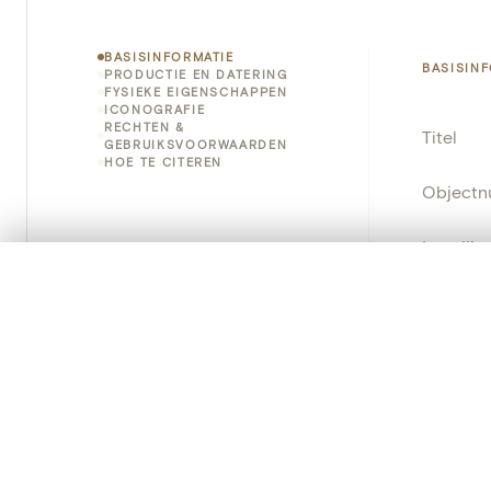
BASISINFORMATIE
BASISIN
PRODUCTIE EN DATERING
FYSIEKE EIGENSCHAPPEN
ICONOGRAFIE
RECHTEN &
Titel
GEBRUIKSVOORWAARDEN
HOE TE CITEREN
Object
Instellin
0/50 foto's
VERGELIJKINGSSET
Locatie
Zet je afbeeldingen naast elkaar, gelaagd of me
Je kunt deze set altijd opnieuw openen via “Mijn set” in 
Standpla
Je vergelijki
Object
Persisten
Alles wissen