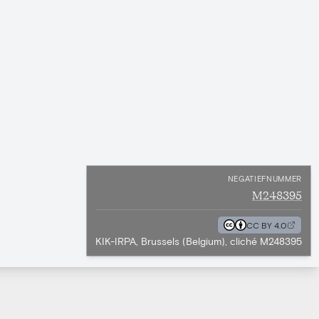
NEGATIEFNUMMER
M248395
CC BY 4.0
KIK-IRPA, Brussels (Belgium), cliché M248395