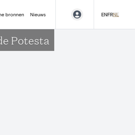
ne bronnen
Nieuws
EN
FR
NL
 de Potesta