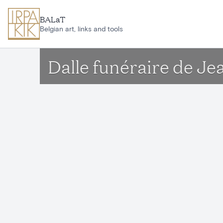
Ga naar hoofdinhoud
BALaT
Belgian art, links and tools
Dalle funéraire de Je