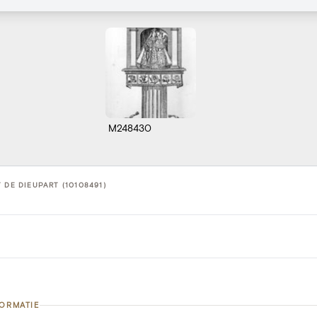
M248430
 DE DIEUPART (10108491)
FORMATIE