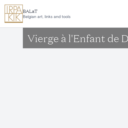
Ga naar hoofdinhoud
BALaT
Belgian art, links and tools
Vierge à l'Enfant de 