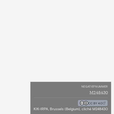
NEGATIEFNUMMER
M248430
CC BY 4.0
KIK-IRPA, Brussels (Belgium), cliché M248430