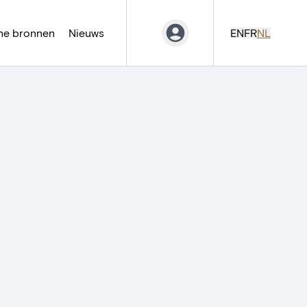
ne bronnen
Nieuws
EN
FR
NL