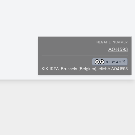
NEGATIEFNUMMER
A041593
CC BY 4.0
KIK-IRPA, Brussels (Belgium), cliché A041593