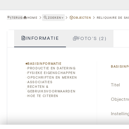
TERUG
HOME
ZOEKEN
˅
OBJECTEN
RELIQUAIRE DE SA
INFORMATIE
FOTO'S (2)
BASISINFORMATIE
BASISIN
PRODUCTIE EN DATERING
FYSIEKE EIGENSCHAPPEN
OPSCHRIFTEN EN MERKEN
ASSOCIATIES
Titel
RECHTEN &
GEBRUIKSVOORWAARDEN
HOE TE CITEREN
Object
Instellin
Locatie