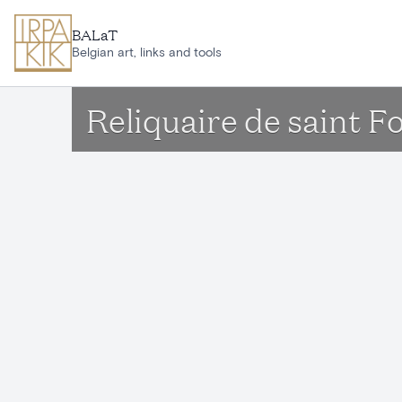
Ga naar hoofdinhoud
BALaT
Belgian art, links and tools
Reliquaire de saint F