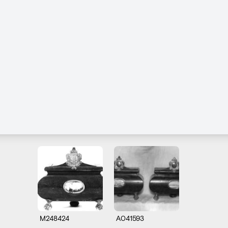
M248424
A041593