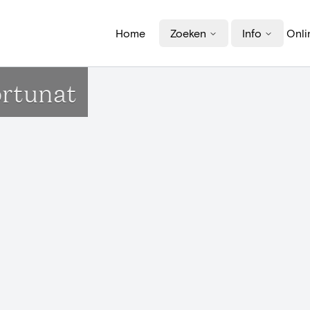
Home
Zoeken
Info
Onli
ortunat