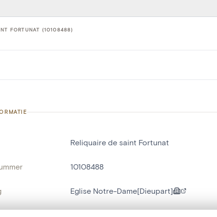
INT FORTUNAT (10108488)
FORMATIE
Reliquaire de saint Fortunat
nummer
10108488
g
Eglise Notre-Dame[Dieupart]
Aywaille[localité]