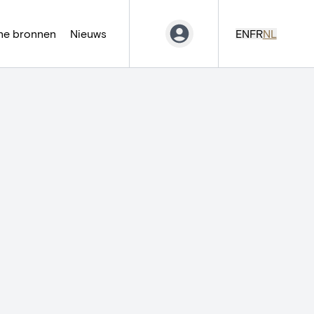
ne bronnen
Nieuws
EN
FR
NL