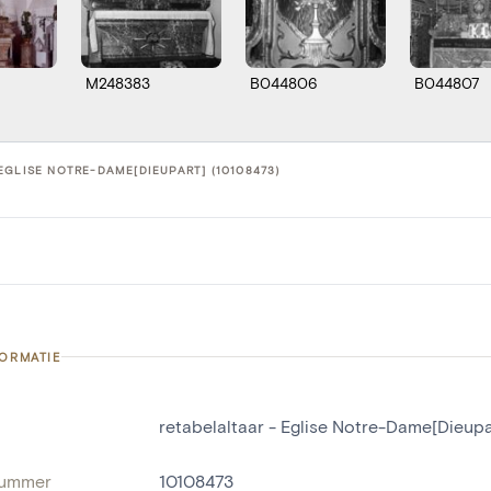
M248383
B044806
B044807
EGLISE NOTRE-DAME[DIEUPART] (10108473)
FORMATIE
retabelaltaar - Eglise Notre-Dame[Dieupa
nummer
10108473