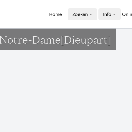
Home
Zoeken
Info
Onli
se Notre-Dame[Dieupart]