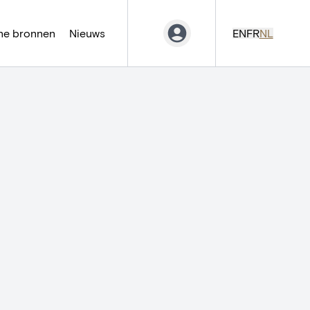
ne bronnen
Nieuws
EN
FR
NL