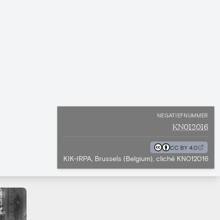
NEGATIEFNUMMER
KN012016
CC BY 4.0
KIK-IRPA, Brussels (Belgium), cliché KN012016