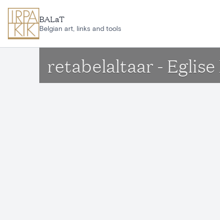
Ga naar hoofdinhoud
BALaT
Belgian art, links and tools
retabelaltaar - Egli