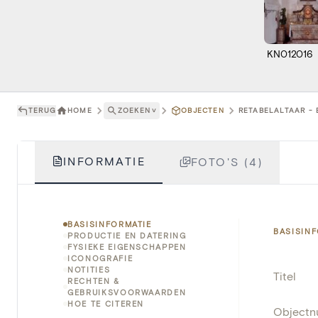
KN012016
TERUG
HOME
ZOEKEN
˅
OBJECTEN
RETABELALTAAR - 
INFORMATIE
FOTO'S (4)
BASISINFORMATIE
BASISIN
PRODUCTIE EN DATERING
FYSIEKE EIGENSCHAPPEN
ICONOGRAFIE
NOTITIES
Titel
RECHTEN &
GEBRUIKSVOORWAARDEN
HOE TE CITEREN
Object