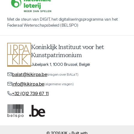
Met de steun van DIGIT, het digitaliseringsprogramma van het
Federaal Wetenschapsbeleid (BELSPO)
Koninklijk Instituut voor het
Kunstpatrimonium
Jubelpark 1, 1000 Brussel, België
balat@kikirpa.be
(vragen over BALaT)
info@kikirpa.be
(algemene vragen)
+32 (0)2 739 67 11
©
2026
KIK
- Built with