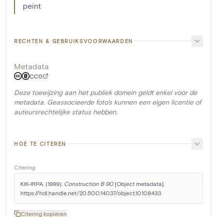
peint
RECHTEN & GEBRUIKSVOORWAARDEN
Metadata
CC0
Deze toewijzing aan het publiek domein geldt enkel voor de
metadata. Geassocieerde foto's kunnen een eigen licentie of
auteursrechtelijke status hebben.
HOE TE CITEREN
Citering
KIK-IRPA. (1999). 
Construction B 90
 [Object metadata]. 
https://hdl.handle.net/20.500.14037/object.10108433
Citering kopiëren