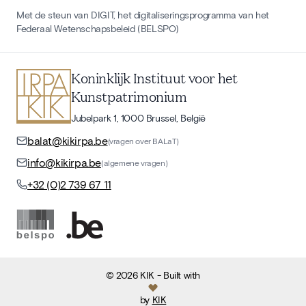
Met de steun van DIGIT, het digitaliseringsprogramma van het
Federaal Wetenschapsbeleid (BELSPO)
Koninklijk Instituut voor het
Kunstpatrimonium
Jubelpark 1, 1000 Brussel, België
balat@kikirpa.be
(vragen over BALaT)
info@kikirpa.be
(algemene vragen)
+32 (0)2 739 67 11
©
2026
KIK
- Built with
by
KIK