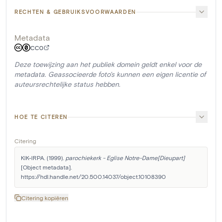
RECHTEN & GEBRUIKSVOORWAARDEN
Metadata
CC0
Deze toewijzing aan het publiek domein geldt enkel voor de
metadata. Geassocieerde foto's kunnen een eigen licentie of
auteursrechtelijke status hebben.
HOE TE CITEREN
Citering
KIK-IRPA. (1999). 
parochiekerk - Eglise Notre-Dame[Dieupart]
[Object metadata]. 
https://hdl.handle.net/20.500.14037/object.10108390
Citering kopiëren