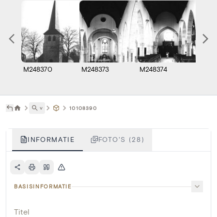
M248370
M248373
M248374
M248
˅
10108390
INFORMATIE
FOTO'S (28)
BASISINFORMATIE
Titel