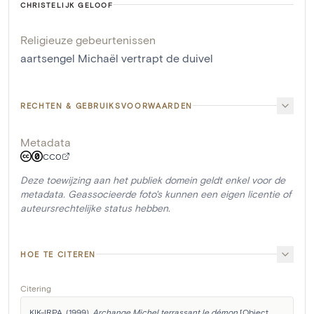
CHRISTELIJK GELOOF
Religieuze gebeurtenissen
aartsengel Michaël vertrapt de duivel
RECHTEN & GEBRUIKSVOORWAARDEN
Metadata
CC0
Deze toewijzing aan het publiek domein geldt enkel voor de
metadata. Geassocieerde foto's kunnen een eigen licentie of
auteursrechtelijke status hebben.
HOE TE CITEREN
Citering
KIK-IRPA. (1999). 
Archange Michel terrassant le démon
 [Object 