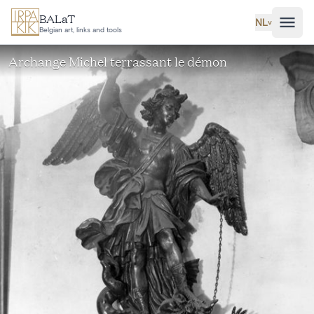
Ga naar hoofdinhoud
BALaT
NL
˅
Belgian art, links and tools
Archange Michel terrassant le démon