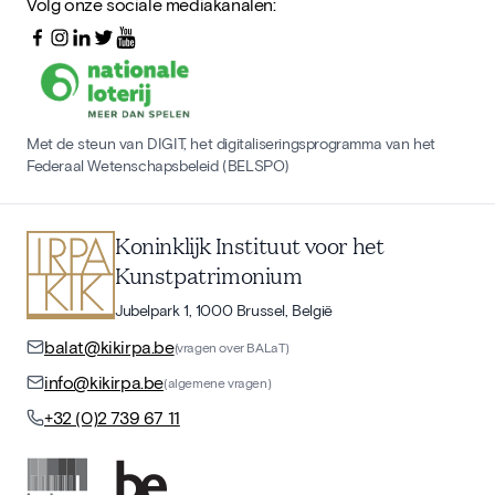
Volg onze sociale mediakanalen:
Met de steun van DIGIT, het digitaliseringsprogramma van het
Federaal Wetenschapsbeleid (BELSPO)
Koninklijk Instituut voor het
Kunstpatrimonium
Jubelpark 1, 1000 Brussel, België
balat@kikirpa.be
(vragen over BALaT)
info@kikirpa.be
(algemene vragen)
+32 (0)2 739 67 11