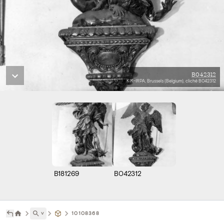
B042312
KIK-IRPA, Brussels (Belgium), cliché B042312
B181269
B042312
˅
10108368