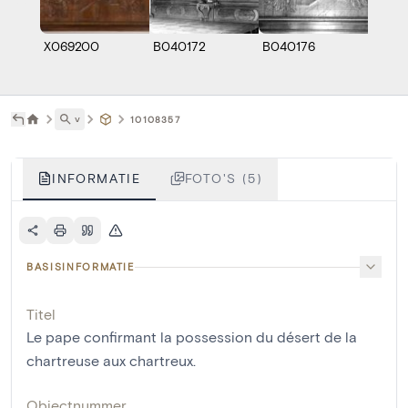
X069200
B040172
B040176
B040
˅
10108357
INFORMATIE
FOTO'S (5)
BASISINFORMATIE
Titel
Le pape confirmant la possession du désert de la
chartreuse aux chartreux.
Objectnummer