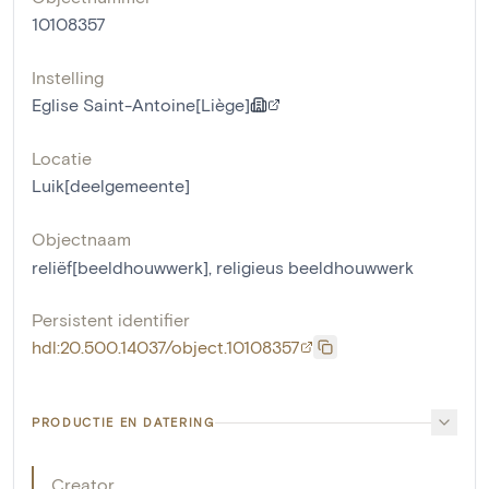
10108357
Instelling
Eglise Saint-Antoine[Liège]
Locatie
Luik[deelgemeente]
Objectnaam
reliëf[beeldhouwwerk]
,
religieus beeldhouwwerk
Persistent identifier
hdl:20.500.14037/object.10108357
PRODUCTIE EN DATERING
Creator