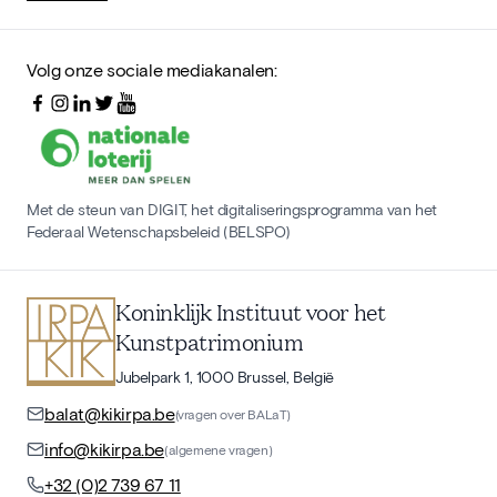
Volg onze sociale mediakanalen:
Met de steun van DIGIT, het digitaliseringsprogramma van het
Federaal Wetenschapsbeleid (BELSPO)
Koninklijk Instituut voor het
Kunstpatrimonium
Jubelpark 1, 1000 Brussel, België
balat@kikirpa.be
(vragen over BALaT)
info@kikirpa.be
(algemene vragen)
+32 (0)2 739 67 11