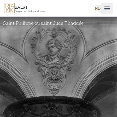
Ga naar hoofdinhoud
BALaT
NL
˅
Belgian art, links and tools
Saint Philippe ou saint Jude Thaddée