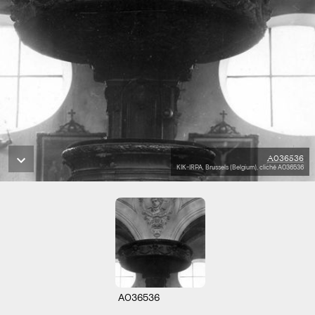
A036536
KIK-IRPA, Brussels (Belgium), cliché A036536
A036536