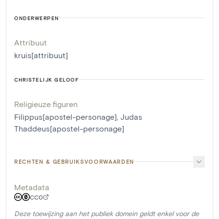
ONDERWERPEN
Attribuut
kruis[attribuut]
CHRISTELIJK GELOOF
Religieuze figuren
Filippus[apostel-personage]
,
Judas
Thaddeus[apostel-personage]
RECHTEN & GEBRUIKSVOORWAARDEN
Metadata
CC0
Deze toewijzing aan het publiek domein geldt enkel voor de