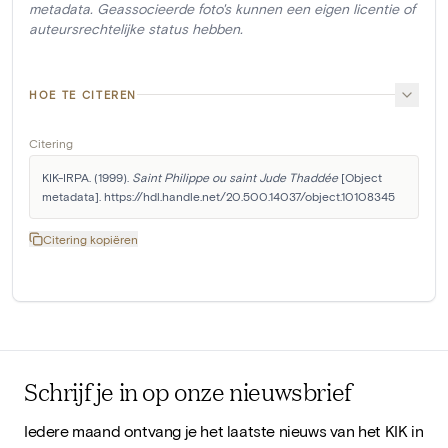
metadata. Geassocieerde foto's kunnen een eigen licentie of
auteursrechtelijke status hebben.
HOE TE CITEREN
Citering
KIK-IRPA. (1999). 
Saint Philippe ou saint Jude Thaddée
 [Object 
metadata]. https://hdl.handle.net/20.500.14037/object.10108345
Citering kopiëren
Schrijf je in op onze nieuwsbrief
Iedere maand ontvang je het laatste nieuws van het KIK in