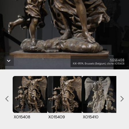
X015408
KIK-IRPA, Brussels (Belgium), cliché X015408
X015408
X015409
X015410
B1812