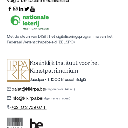
Volg onze sociale mediakanalen:
Met de steun van DIGIT, het digitaliseringsprogramma van het
Federaal Wetenschapsbeleid (BELSPO)
Koninklijk Instituut voor het
Kunstpatrimonium
Jubelpark 1, 1000 Brussel, België
balat@kikirpa.be
(vragen over BALaT)
info@kikirpa.be
(algemene vragen)
+32 (0)2 739 67 11