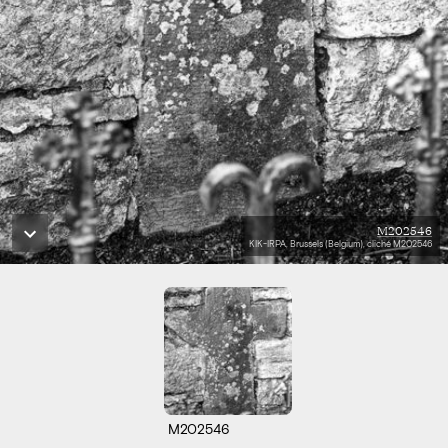
M202546
KIK-IRPA, Brussels (Belgium), cliché M202546
M202546