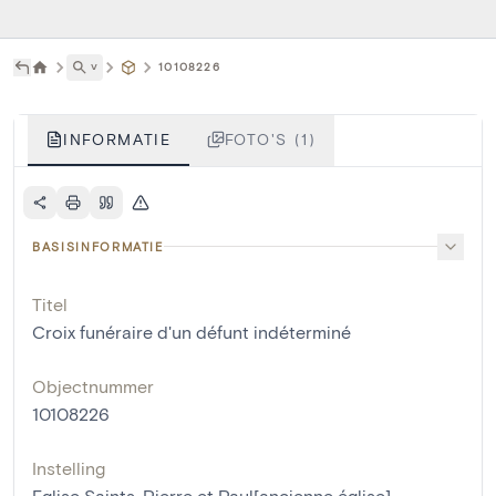
˅
10108226
INFORMATIE
FOTO'S (1)
BASISINFORMATIE
Titel
Croix funéraire d'un défunt indéterminé
Objectnummer
10108226
Instelling
Eglise Saints-Pierre et Paul[ancienne église]