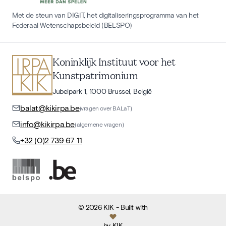
Met de steun van DIGIT, het digitaliseringsprogramma van het
Federaal Wetenschapsbeleid (BELSPO)
Koninklijk Instituut voor het
Kunstpatrimonium
Jubelpark 1, 1000 Brussel, België
balat@kikirpa.be
(vragen over BALaT)
info@kikirpa.be
(algemene vragen)
+32 (0)2 739 67 11
©
2026
KIK
- Built with
by
KIK