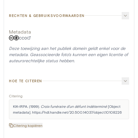
RECHTEN & GEBRUIKSVOORWAARDEN
Metadata
CC0
Deze toewijzing aan het publiek domein geldt enkel voor de
metadata. Geassocieerde foto's kunnen een eigen licentie of
auteursrechtelijke status hebben.
HOE TE CITEREN
Citering
KIK-IRPA. (1999). 
Croix funéraire d'un défunt indéterminé
 [Object 
metadata]. https://hdl.handle.net/20.500.14037/object.10108226
Citering kopiëren