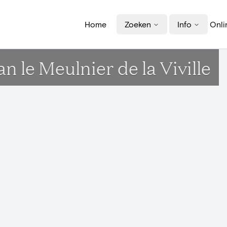
Home
Zoeken
Info
Onli
n le Meulnier de la Viville