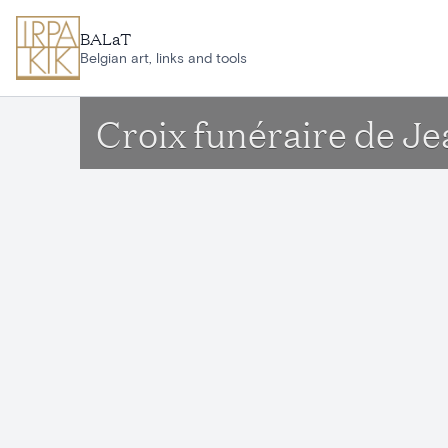
Ga naar hoofdinhoud
BALaT
Belgian art, links and tools
Croix funéraire de Jea