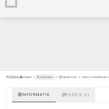
TERUG
HOME
ZOEKEN
˅
OBJECTEN
CROIX FUNÉRAIRE 
INFORMATIE
FOTO'S (1)