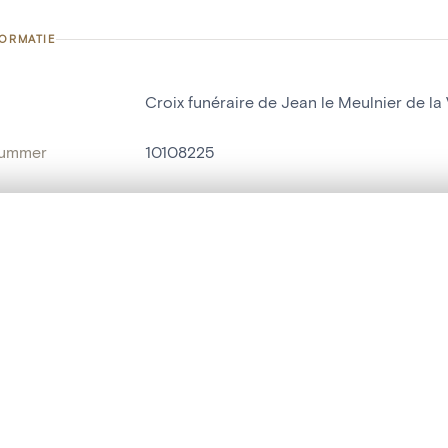
FORMATIE
Croix funéraire de Jean le Meulnier de la V
nummer
10108225
g
Eglise Saints-Pierre et Paul[ancienne égli
Vieuxville
t een schuifbalk om ze te vergelijken — met gesynchroniseerd zoomen 
het menu.
ats / Adres:
extérieur
ngsset is leeg. Voeg foto's toe vanuit zoekresultaten of detailpagina's o
naam
grafkruis
t identifier
hdl:20.500.14037/object.10108225