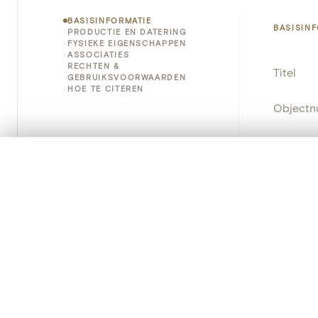
BASISINFORMATIE
BASISIN
PRODUCTIE EN DATERING
FYSIEKE EIGENSCHAPPEN
ASSOCIATIES
RECHTEN &
Titel
GEBRUIKSVOORWAARDEN
HOE TE CITEREN
Object
Instellin
0/50 foto's
VERGELIJKINGSSET
Locatie
Zet je afbeeldingen naast elkaar, gelaagd of me
Je kunt deze set altijd opnieuw openen via “Mijn set” in 
Standpla
Je vergelijki
Object
Alles wissen
Persisten