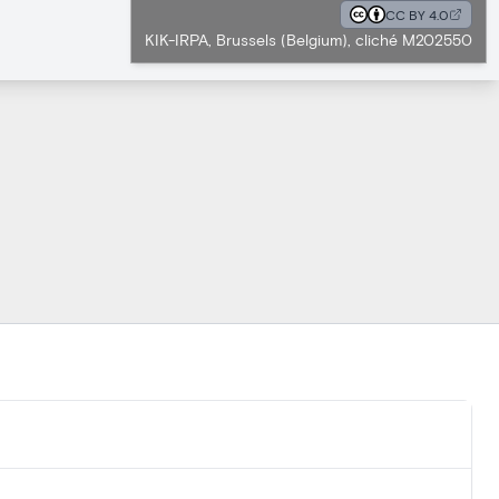
CC BY 4.0
KIK-IRPA, Brussels (Belgium), cliché M202550