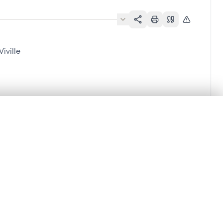
iville
se][Vieuxville]
en verschuiven.
m te beginnen.
Vergelijken in expertviewer