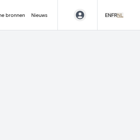
ne bronnen
Nieuws
EN
FR
NL