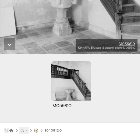
M055610
KIK-IRPA, Brussels (Belgium), cliché M055610
M055610
˅
10108120