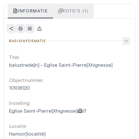
INFORMATIE
FOTO'S (1)
BASISINFORMATIE
Titel
balustrade[n] - Eglise Saint-Pierre[Xhignesse]
Objectnummer
10108120
Instelling
Eglise Saint-Pierre[Xhignesse]
Locatie
Hamoir[localité]