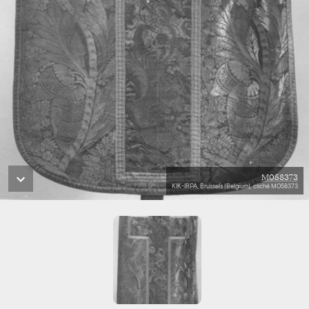
M058373
KIK-IRPA, Brussels (Belgium), cliché M058373