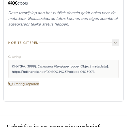
CC0
Deze toewijzing aan het publiek domein geldt enkel voor de
metadata. Geassocieerde foto's kunnen een eigen licentie of
auteursrechtelijke status hebben.
HOE TE CITEREN
Citering
KIK-IRPA. (1999). 
Ornement liturgique rouge
 [Object metadata]. 
https://hdl.handle.net/20.500.14037/object.10108073
Citering kopiëren
Schrijf je in op onze nieuwsbrief