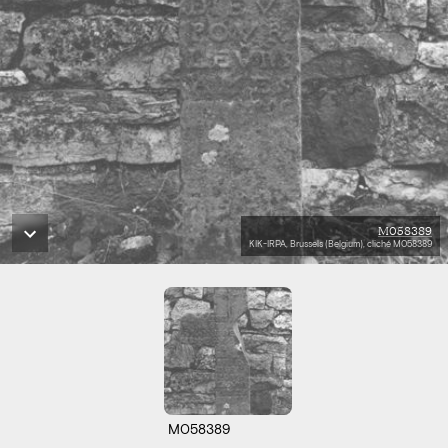
M058389
KIK-IRPA, Brussels (Belgium), cliché M058389
M058389