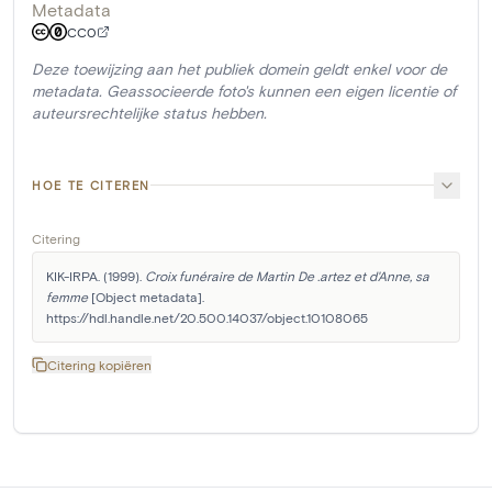
Metadata
CC0
Deze toewijzing aan het publiek domein geldt enkel voor de
metadata. Geassocieerde foto's kunnen een eigen licentie of
auteursrechtelijke status hebben.
HOE TE CITEREN
Citering
KIK-IRPA. (1999). 
Croix funéraire de Martin De .artez et d'Anne, sa 
femme
 [Object metadata]. 
https://hdl.handle.net/20.500.14037/object.10108065
Citering kopiëren