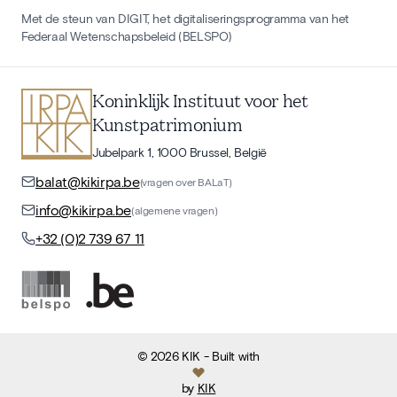
Met de steun van DIGIT, het digitaliseringsprogramma van het
Federaal Wetenschapsbeleid (BELSPO)
Koninklijk Instituut voor het
Kunstpatrimonium
Jubelpark 1, 1000 Brussel, België
balat@kikirpa.be
(vragen over BALaT)
info@kikirpa.be
(algemene vragen)
+32 (0)2 739 67 11
©
2026
KIK
- Built with
by
KIK