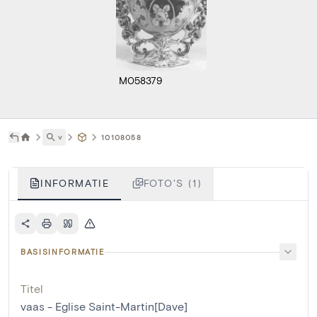
M058379
˅
10108058
INFORMATIE
FOTO'S (1)
BASISINFORMATIE
Titel
vaas - Eglise Saint-Martin[Dave]