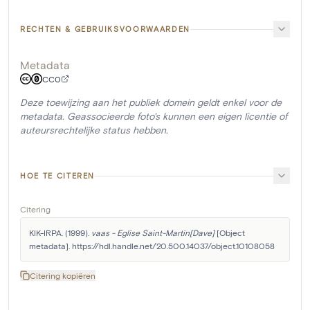
RECHTEN & GEBRUIKSVOORWAARDEN
Metadata
CC0
Deze toewijzing aan het publiek domein geldt enkel voor de
metadata. Geassocieerde foto's kunnen een eigen licentie of
auteursrechtelijke status hebben.
HOE TE CITEREN
Citering
KIK-IRPA. (1999). 
vaas - Eglise Saint-Martin[Dave]
 [Object 
metadata]. https://hdl.handle.net/20.500.14037/object.10108058
Citering kopiëren