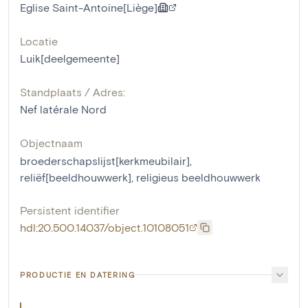
Eglise Saint-Antoine[Liège]
Locatie
Luik[deelgemeente]
Standplaats / Adres:
Nef latérale Nord
Objectnaam
broederschapslijst[kerkmeubilair]
,
reliëf[beeldhouwwerk]
,
religieus beeldhouwwerk
Persistent identifier
hdl:20.500.14037/object.10108051
PRODUCTIE EN DATERING