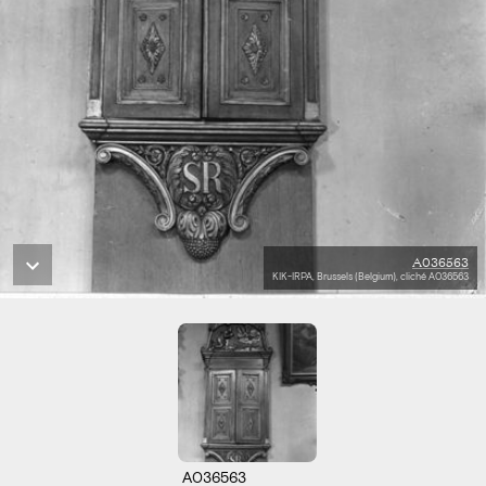
A036563
KIK-IRPA, Brussels (Belgium), cliché A036563
A036563