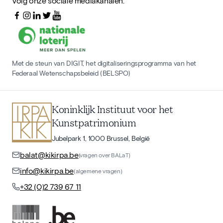
Volg onze sociale mediakanalen:
Met de steun van DIGIT, het digitaliseringsprogramma van het
Federaal Wetenschapsbeleid (BELSPO)
Koninklijk Instituut voor het
Kunstpatrimonium
Jubelpark 1, 1000 Brussel, België
balat@kikirpa.be
(vragen over BALaT)
info@kikirpa.be
(algemene vragen)
+32 (0)2 739 67 11