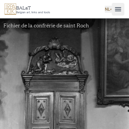
Ga naar hoofdinhoud
BALaT
NL
˅
Belgian art, links and tools
Fichier de la confrérie de saint Roch