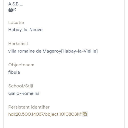
A.S.B.L.
Locatie
Habay-la-Neuve
Herkomst
villa romaine de Mageroy[Habay-la-Vieille]
Objectnaam
fibula
School/Stijl
Gallo-Romeins
Persistent identifier
hdl:20.500.14037/object.10108031