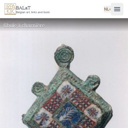
Ga naar hoofdinhoud
BALaT
NL
˅
Belgian art, links and tools
fibule à charnière