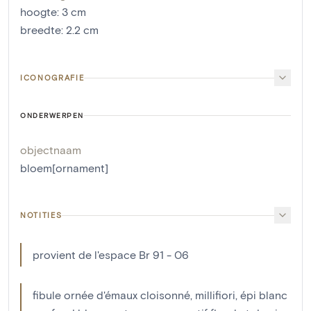
hoogte
:
3
cm
breedte
:
2.2
cm
ICONOGRAFIE
ONDERWERPEN
objectnaam
bloem[ornament]
NOTITIES
provient de l'espace Br 91 - 06
fibule ornée d'émaux cloisonné, millifiori, épi blanc