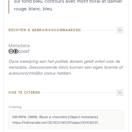
sur fond bleu, contours avec motif floral et damier
rouge, blanc, bleu
RECHTEN & GEBRUIKSVOORWAARDEN
Metadata
CC0
Deze toewijzing aan het publiek domein geldt enkel voor de
metadata. Geassocieerde foto's kunnen een eigen licentie of
auteursrechtelijke status hebben.
HOE TE CITEREN
Citering
KIK-IRPA. (1999). 
fibule à charnière
 [Object metadata]. 
https://hdl.handle.net/20.500.14037/object.10108031