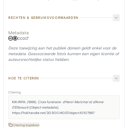
RECHTEN & GEBRUIKSVOORWAARDEN
Metadata
CC0
Deze toewijzing aan het publiek domein geldt enkel voor de
metadata. Geassocieerde foto's kunnen een eigen licentie of
auteursrechtelijke status hebben.
HOE TE CITEREN
Citering
KIK-IRPA. (1999). 
Croix funéraire  d'Henri Marichal et d'Anne 
D'Elbrouck
 [Object metadata]. 
https://hdl.handle.net/20.500.14037/object.10107997
Citering kopiëren