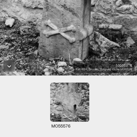
M055576
KIK-IRPA, Brussels (Belgium), cliché M055576
M055576