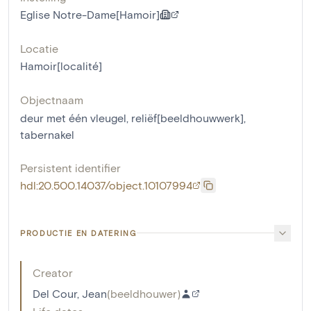
Eglise Notre-Dame[Hamoir]
Locatie
Hamoir[localité]
Objectnaam
deur met één vleugel
,
reliëf[beeldhouwwerk]
,
tabernakel
Persistent identifier
hdl:20.500.14037/object.10107994
PRODUCTIE EN DATERING
Creator
Del Cour, Jean
(
beeldhouwer
)