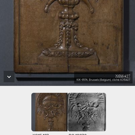
X015427
KIK-IRPA, Brussels (Belgium), cliché X015427