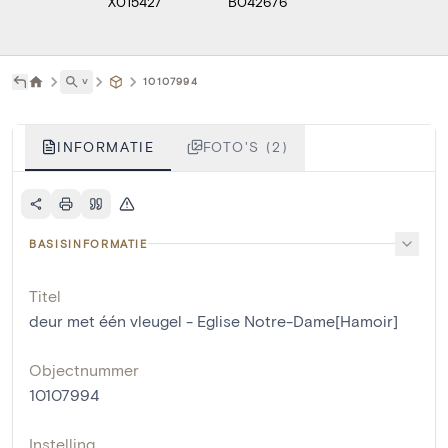
X015427
B042676
˅
10107994
INFORMATIE
FOTO'S (2)
BASISINFORMATIE
Titel
deur met één vleugel - Eglise Notre-Dame[Hamoir]
Objectnummer
10107994
Instelling