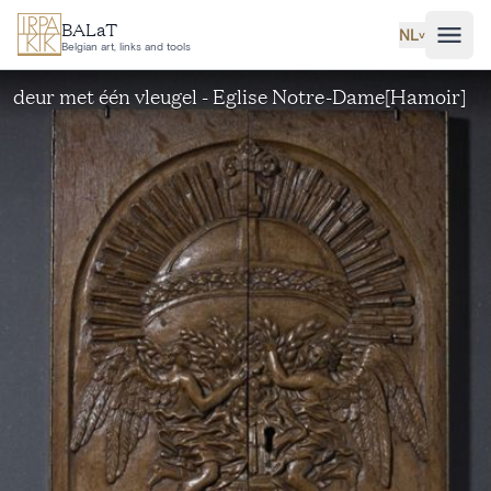
Ga naar hoofdinhoud
BALaT
NL
˅
Belgian art, links and tools
deur met één vleugel - Eglise Notre-Dame[Hamoir]