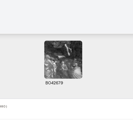
B042679
980)