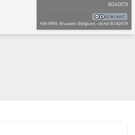
B042679
CC BY 4.0
KIK-IRPA, Brussels (Belgium), cliché B042679