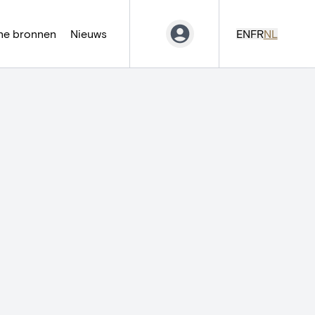
ne bronnen
Nieuws
EN
FR
NL