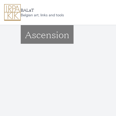
Ga naar hoofdinhoud
BALaT
Belgian art, links and tools
Ascension