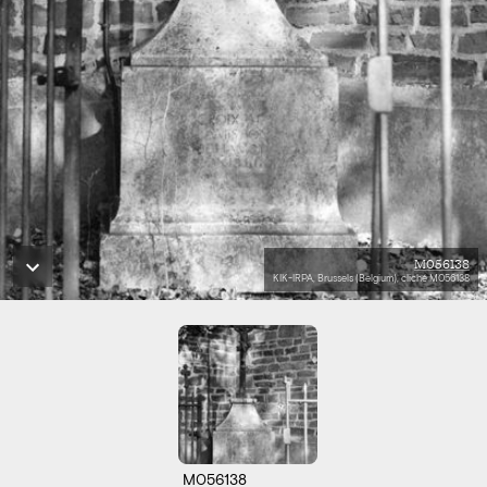
M056138
KIK-IRPA, Brussels (Belgium), cliché M056138
M056138