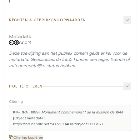
RECHTEN & GEBRUIKSVOORWAARDEN
Metadata
CC0
Deze toewijzing aan het publiek domein geldt enkel voor de
metadata. Geassocieerde foto's kunnen een eigen licentie of
auteursrechtelijke status hebben.
HOE TE CITEREN
Citering
KIK-IRPA. (1999). 
Monument commémoratif de la mission de 1844
[Object metadata]. 
https://hdl.handle.net/20.500.14037/object.10107977
Citering kopiëren