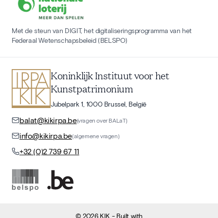
Met de steun van DIGIT, het digitaliseringsprogramma van het
Federaal Wetenschapsbeleid (BELSPO)
Koninklijk Instituut voor het
Kunstpatrimonium
Jubelpark 1, 1000 Brussel, België
balat@kikirpa.be
(vragen over BALaT)
info@kikirpa.be
(algemene vragen)
+32 (0)2 739 67 11
©
2026
KIK
- Built with