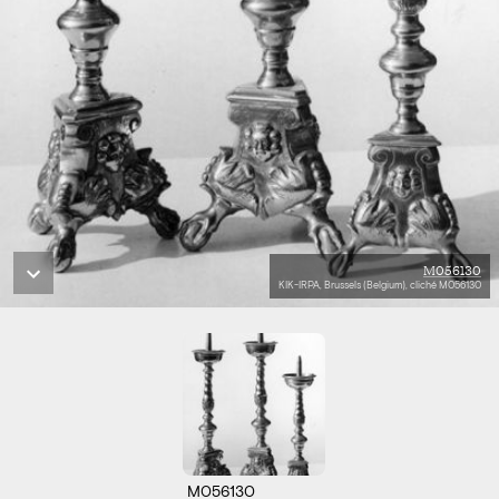
M056130
KIK-IRPA, Brussels (Belgium), cliché M056130
M056130