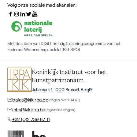
Volg onze sociale mediakanalen:
Met de steun van DIGIT, het digitaliseringsprogramma van het
Federaal Wetenschapsbeleid (BELSPO)
Koninklijk Instituut voor het
Kunstpatrimonium
Jubelpark 1, 1000 Brussel, België
balat@kikirpa.be
(vragen over BALaT)
info@kikirpa.be
(algemene vragen)
+32 (0)2 739 67 11