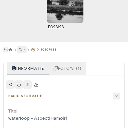
E026126
˅
10107948
INFORMATIE
FOTO'S (1)
BASISINFORMATIE
Titel
waterloop - Aspect[Hamoir]