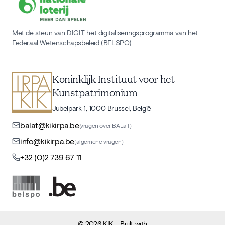
Met de steun van DIGIT, het digitaliseringsprogramma van het
Federaal Wetenschapsbeleid (BELSPO)
Koninklijk Instituut voor het
Kunstpatrimonium
Jubelpark 1, 1000 Brussel, België
balat@kikirpa.be
(vragen over BALaT)
info@kikirpa.be
(algemene vragen)
+32 (0)2 739 67 11
©
2026
KIK
- Built with