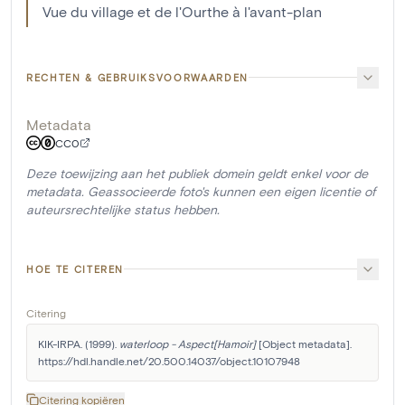
Vue du village et de l'Ourthe à l'avant-plan
RECHTEN & GEBRUIKSVOORWAARDEN
Metadata
CC0
Deze toewijzing aan het publiek domein geldt enkel voor de
metadata. Geassocieerde foto's kunnen een eigen licentie of
auteursrechtelijke status hebben.
HOE TE CITEREN
Citering
KIK-IRPA. (1999). 
waterloop - Aspect[Hamoir]
 [Object metadata]. 
https://hdl.handle.net/20.500.14037/object.10107948
Citering kopiëren