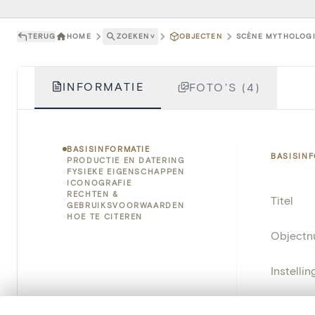
TERUG
HOME
ZOEKEN
˅
OBJECTEN
SCÈNE MYTHOLOGI
INFORMATIE
FOTO'S (4)
BASISINFORMATIE
BASISIN
PRODUCTIE EN DATERING
FYSIEKE EIGENSCHAPPEN
ICONOGRAFIE
RECHTEN &
Titel
GEBRUIKSVOORWAARDEN
HOE TE CITEREN
Object
Instellin
Locatie