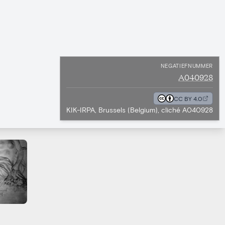
NEGATIEFNUMMER
A040928
CC BY 4.0
KIK-IRPA, Brussels (Belgium), cliché A040928