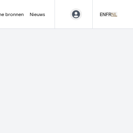
ne bronnen
Nieuws
EN
FR
NL