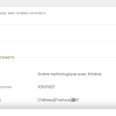
QUE AVEC ATHÉNA (10107927)
FORMATIE
Scène mythologique avec Athéna
nummer
10107927
g
Château[Fraiture]
Fraiture