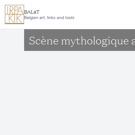
Ga naar hoofdinhoud
BALaT
Belgian art, links and tools
Scène mythologique 