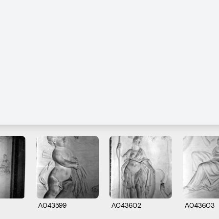
A043599
A043602
A043603