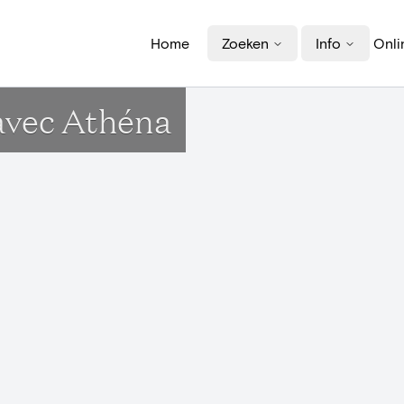
Home
Zoeken
Info
Onli
avec Athéna