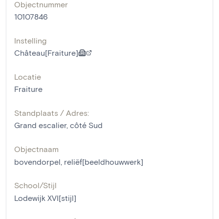
Objectnummer
10107846
Instelling
Château[Fraiture]
Locatie
Fraiture
Standplaats / Adres:
Grand escalier, côté Sud
Objectnaam
bovendorpel
,
reliëf[beeldhouwwerk]
School/Stijl
Lodewijk XVI[stijl]