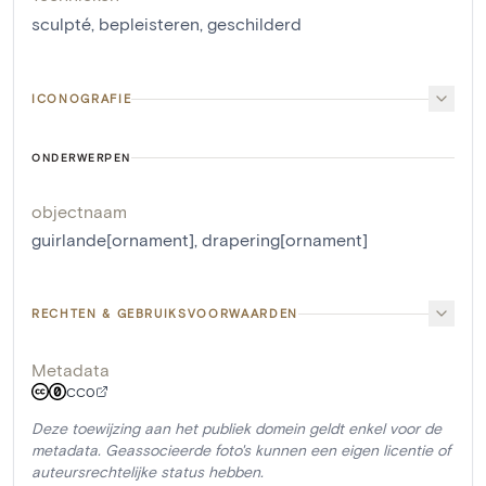
sculpté
,
bepleisteren
,
geschilderd
ICONOGRAFIE
ONDERWERPEN
objectnaam
guirlande[ornament]
,
drapering[ornament]
RECHTEN & GEBRUIKSVOORWAARDEN
Metadata
CC0
Deze toewijzing aan het publiek domein geldt enkel voor de
metadata. Geassocieerde foto's kunnen een eigen licentie of
auteursrechtelijke status hebben.