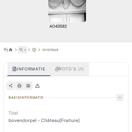
A043582
˅
10107846
INFORMATIE
FOTO'S (1)
BASISINFORMATIE
Titel
bovendorpel - Château[Fraiture]