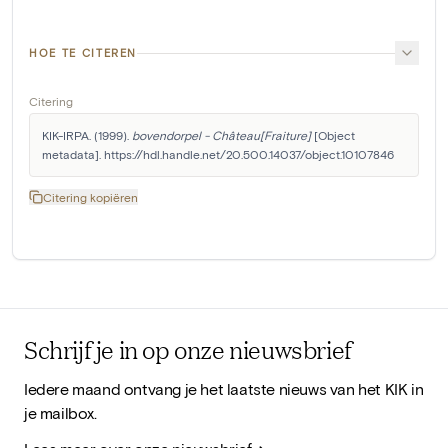
HOE TE CITEREN
Citering
KIK-IRPA. (1999). 
bovendorpel - Château[Fraiture]
 [Object 
metadata]. https://hdl.handle.net/20.500.14037/object.10107846
Citering kopiëren
Schrijf je in op onze nieuwsbrief
Iedere maand ontvang je het laatste nieuws van het KIK in
je mailbox.