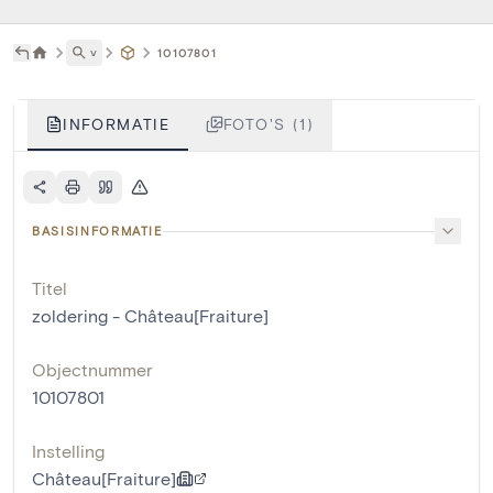
˅
10107801
INFORMATIE
FOTO'S (1)
BASISINFORMATIE
Titel
zoldering - Château[Fraiture]
Objectnummer
10107801
Instelling
Château[Fraiture]