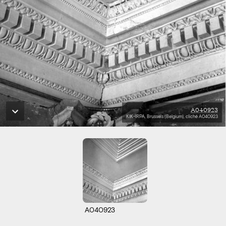
A040923
KIK-IRPA, Brussels (Belgium), cliché A040923
A040923