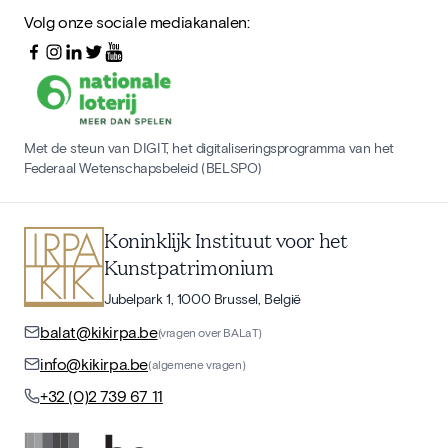
Volg onze sociale mediakanalen:
Met de steun van DIGIT, het digitaliseringsprogramma van het
Federaal Wetenschapsbeleid (BELSPO)
Koninklijk Instituut voor het
Kunstpatrimonium
Jubelpark 1, 1000 Brussel, België
balat@kikirpa.be
(vragen over BALaT)
info@kikirpa.be
(algemene vragen)
+32 (0)2 739 67 11