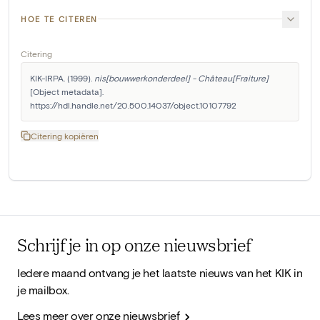
HOE TE CITEREN
Citering
KIK-IRPA. (1999). 
nis[bouwwerkonderdeel] - Château[Fraiture]
[Object metadata]. 
https://hdl.handle.net/20.500.14037/object.10107792
Citering kopiëren
Schrijf je in op onze nieuwsbrief
Iedere maand ontvang je het laatste nieuws van het KIK in
je mailbox.
Lees meer over onze nieuwsbrief