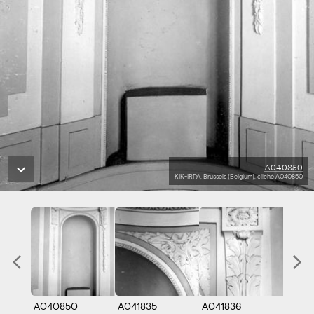
A040850
KIK-IRPA, Brussels (Belgium), cliché A040850
A040850
A041835
A041836