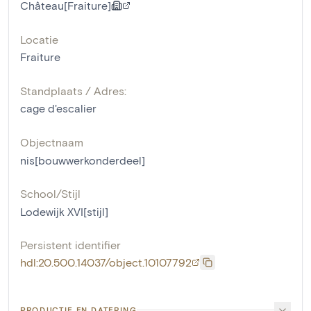
Château[Fraiture]
Locatie
Fraiture
Standplaats / Adres:
cage d'escalier
Objectnaam
nis[bouwwerkonderdeel]
School/Stijl
Lodewijk XVI[stijl]
Persistent identifier
hdl:20.500.14037/object.10107792
PRODUCTIE EN DATERING