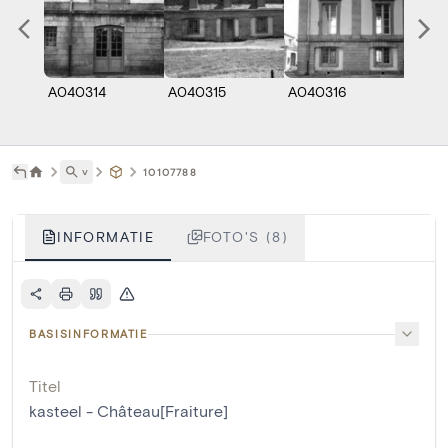
A040314
A040315
A040316
A040
˅
10107788
INFORMATIE
FOTO'S (8)
BASISINFORMATIE
Titel
kasteel - Château[Fraiture]