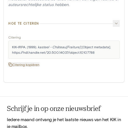
auteursrechtelijke status hebben.
HOE TE CITEREN
Citering
KIK-IRPA. (1999). 
kasteel - Château[Fraiture]
 [Object metadata]. 
https://hdl.handle.net/20.500.14037/object.10107788
Citering kopiëren
Schrijf je in op onze nieuwsbrief
Iedere maand ontvang je het laatste nieuws van het KIK in
je mailbox.