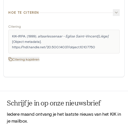
HOE TE CITEREN
Citering
KIK-IRPA. (1999). 
altaarlessenaar - Eglise Saint-Vincent[Liège]
[Object metadata]. 
https://hdl.handle.net/20.500.14037/object.10107750
Citering kopiëren
Schrijf je in op onze nieuwsbrief
Iedere maand ontvang je het laatste nieuws van het KIK in
je mailbox.