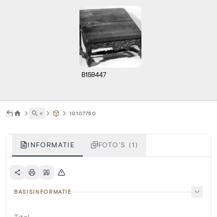
B159447
˅
10107750
INFORMATIE
FOTO'S (1)
BASISINFORMATIE
Titel