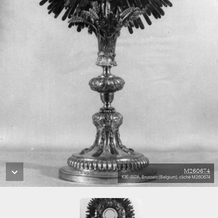
M260674
KIK-IRPA, Brussels (Belgium), cliché M260674