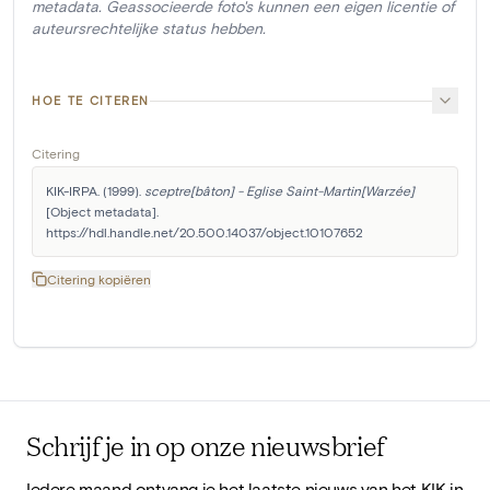
metadata. Geassocieerde foto's kunnen een eigen licentie of
auteursrechtelijke status hebben.
HOE TE CITEREN
Citering
KIK-IRPA. (1999). 
sceptre[bâton] - Eglise Saint-Martin[Warzée]
[Object metadata]. 
https://hdl.handle.net/20.500.14037/object.10107652
Citering kopiëren
Schrijf je in op onze nieuwsbrief
Iedere maand ontvang je het laatste nieuws van het KIK in