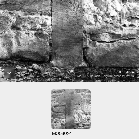
M056024
KIK-IRPA, Brussels (Belgium), cliché M056024
M056024