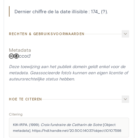
Dernier chiffre de la date illisible : 174_ (?).
RECHTEN & GEBRUIKSVOORWAARDEN
Metadata
CC0
Deze toewijzing aan het publiek domein geldt enkel voor de
metadata. Geassocieerde foto's kunnen een eigen licentie of
auteursrechtelijke status hebben.
HOE TE CITEREN
Citering
KIK-IRPA. (1999). 
Croix funéraire de Catharin de Sotre
 [Object 
metadata]. https://hdl.handle.net/20.500.14037/object.10107598