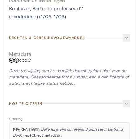
Personen en instellingen
Bonhyver, Bertrand professeur
(overledene) (1706-1706)
RECHTEN & GEBRUIKSVOORWAARDEN
Metadata
CC0
Deze toewijzing aan het publiek domein geldt enkel voor de
metadata. Geassocieerde foto's kunnen een eigen licentie of
auteursrechtelijke status hebben.
HOE TE CITEREN
Citering
KIK-IRPA. (1999). 
Dalle funéraire du révérend professeur Bertrand 
Bonhyver
 [Object metadata]. 