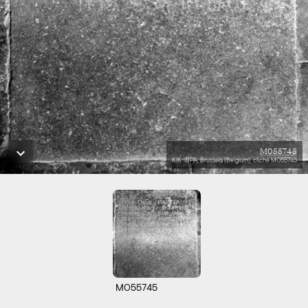
M055745
KIK-IRPA, Brussels (Belgium), cliché M055745
M055745