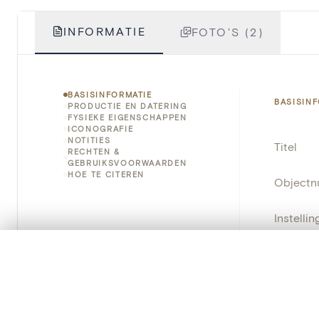
INFORMATIE
FOTO'S (2)
BASISINFORMATIE
BASISIN
PRODUCTIE EN DATERING
FYSIEKE EIGENSCHAPPEN
ICONOGRAFIE
NOTITIES
Titel
RECHTEN &
GEBRUIKSVOORWAARDEN
HOE TE CITEREN
Object
Instellin
Locatie
0/50 foto's
VERGELIJKINGSSET
Zet je afbeeldingen naast elkaar, gelaagd of me
Object
Je kunt deze set altijd opnieuw openen via “Mijn set” in 