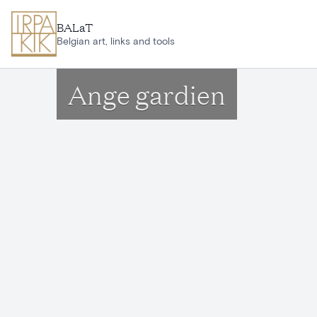
Ga naar hoofdinhoud
BALaT
Belgian art, links and tools
Ange gardien