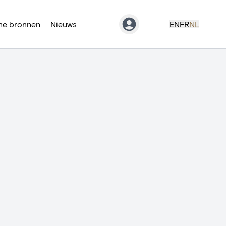
ne bronnen
Nieuws
EN
FR
NL