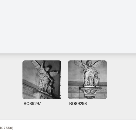
B089297
B089298
107556)