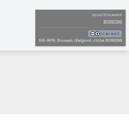
NEGATIEFNUMMER
B089298
CC BY 4.0
KIK-IRPA, Brussels (Belgium), cliché B089298