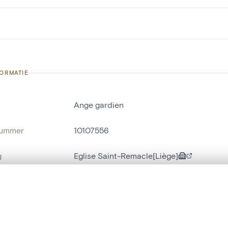
FORMATIE
Ange gardien
nummer
10107556
g
Eglise Saint-Remacle[Liège]
Luik[deelgemeente]
t een schuifbalk om ze te vergelijken — met gesynchroniseerd zoomen 
naam
religieus beeld
,
mensenbeeld
het menu.