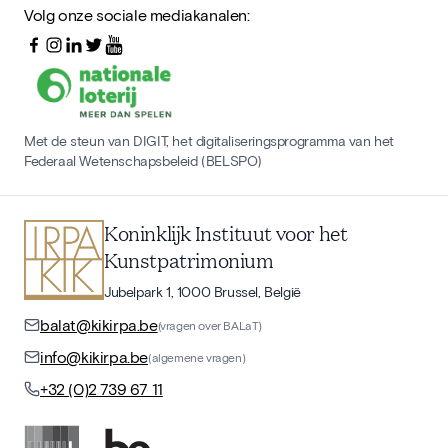
Volg onze sociale mediakanalen:
Met de steun van DIGIT, het digitaliseringsprogramma van het
Federaal Wetenschapsbeleid (BELSPO)
Koninklijk Instituut voor het
Kunstpatrimonium
Jubelpark 1, 1000 Brussel, België
balat@kikirpa.be
(vragen over BALaT)
info@kikirpa.be
(algemene vragen)
+32 (0)2 739 67 11