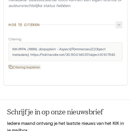
auteursrechtelijke status hebben.
HOE TE CITEREN
Citering
KIK-IRPA. (1999). 
dorpsplein - Aspect[Pommeroeul]
 [Object 
metadata]. https://hdl.handle.net/20.500.14037/object.10107542
Citering kopiëren
Schrijf je in op onze nieuwsbrief
Iedere maand ontvang je het laatste nieuws van het KIK in
je mailbox.