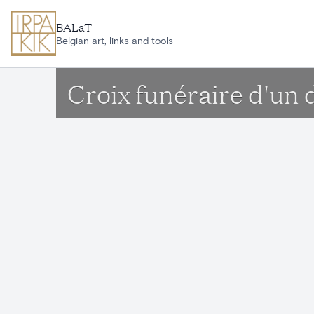
Ga naar hoofdinhoud
BALaT
Belgian art, links and tools
Croix funéraire d'un