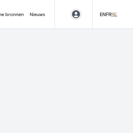
ne bronnen
Nieuws
EN
FR
NL