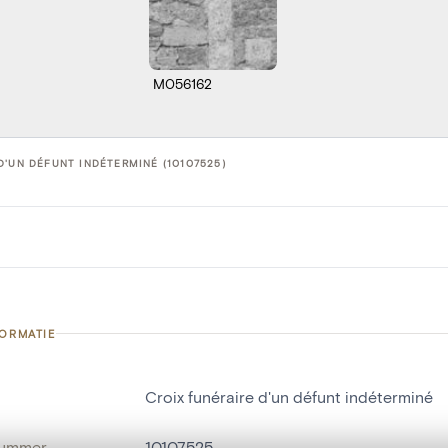
M056162
D'UN DÉFUNT INDÉTERMINÉ (10107525)
FORMATIE
Croix funéraire d'un défunt indéterminé
nummer
10107525