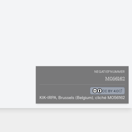
NEGATIEFNUMMER
M056162
CC BY 4.0
KIK-IRPA, Brussels (Belgium), cliché M056162