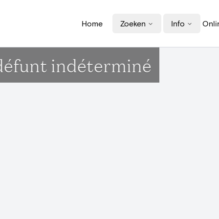
Home
Zoeken
Info
Onli
 défunt indéterminé