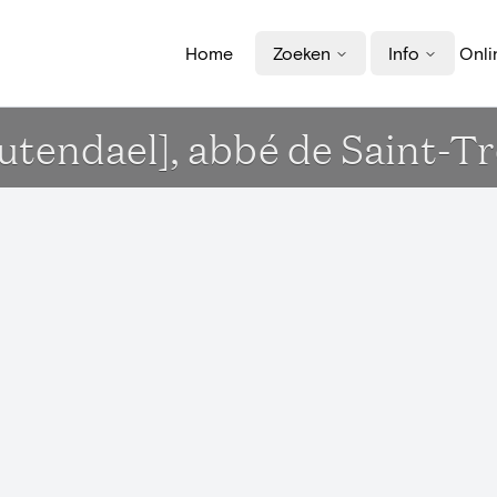
Home
Zoeken
Info
Onli
 [utendael], abbé de Saint-T