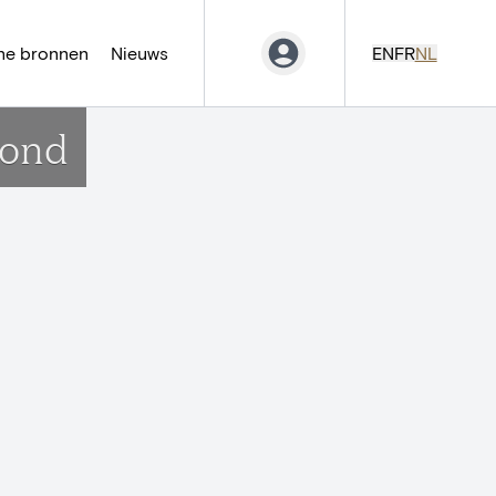
ne bronnen
Nieuws
EN
FR
NL
rond