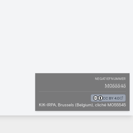
NEGATIEFNUMMER
M055545
CC BY 4.0
KIK-IRPA, Brussels (Belgium), cliché M055545