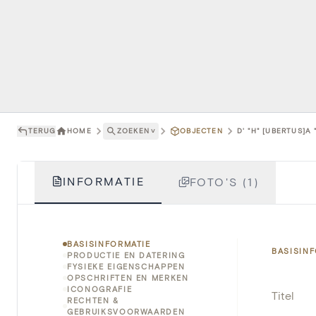
TERUG
HOME
ZOEKEN
˅
OBJECTEN
D' "H" [UBERTUS]A
INFORMATIE
FOTO'S (1)
BASISINFORMATIE
BASISIN
PRODUCTIE EN DATERING
FYSIEKE EIGENSCHAPPEN
OPSCHRIFTEN EN MERKEN
ICONOGRAFIE
Titel
RECHTEN &
GEBRUIKSVOORWAARDEN