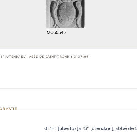
M055545
 "S" [UTENDAEL], ABBÉ DE SAINT-TROND (10107485)
FORMATIE
d' "H" [ubertus]a "S" [utendael], abbé de