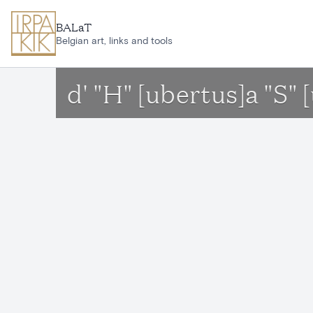
Ga naar hoofdinhoud
BALaT
Belgian art, links and tools
d' "H" [ubertus]a "S"