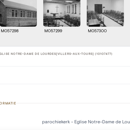
M057298
M057299
M057300
GLISE NOTRE-DAME DE LOURDES[VILLERS-AUX-TOURS] (10107477)
FORMATIE
parochiekerk - Eglise Notre-Dame de Lour