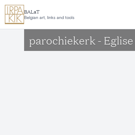
Ga naar hoofdinhoud
BALaT
Belgian art, links and tools
parochiekerk - Eglis