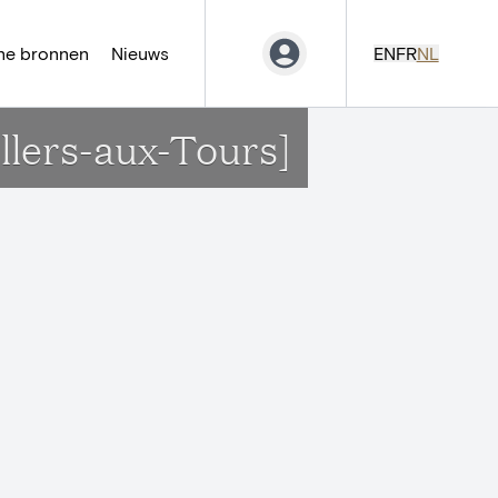
ne bronnen
Nieuws
EN
FR
NL
llers-aux-Tours]