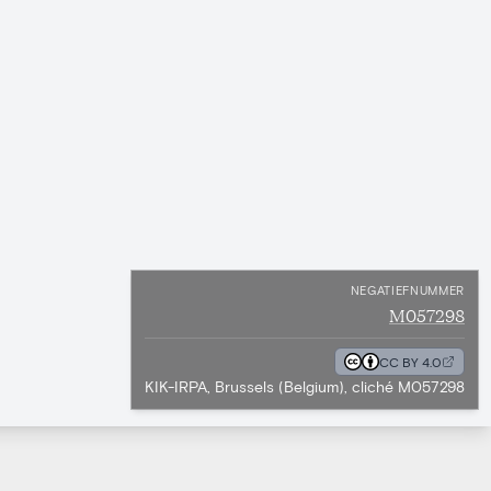
NEGATIEFNUMMER
M057298
CC BY 4.0
KIK-IRPA, Brussels (Belgium), cliché M057298