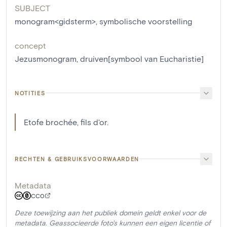
SUBJECT
monogram<gidsterm>
,
symbolische voorstelling
concept
Jezusmonogram
,
druiven[symbool van Eucharistie]
NOTITIES
Etofe brochée, fils d'or.
RECHTEN & GEBRUIKSVOORWAARDEN
Metadata
CC0
Deze toewijzing aan het publiek domein geldt enkel voor de
metadata. Geassocieerde foto's kunnen een eigen licentie of