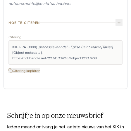
auteursrechtelijke status hebben.
HOE TE CITEREN
Citering
KIK-IRPA. (1999). 
processievaandel - Eglise Saint-Martin[Tavier]
[Object metadata]. 
https://hdl.handle.net/20.500.14037/object.10107468
Citering kopiëren
Schrijf je in op onze nieuwsbrief
Iedere maand ontvang je het laatste nieuws van het KIK in