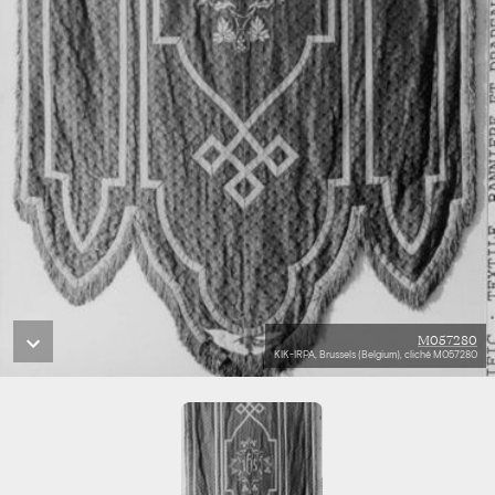
M057280
KIK-IRPA, Brussels (Belgium), cliché M057280