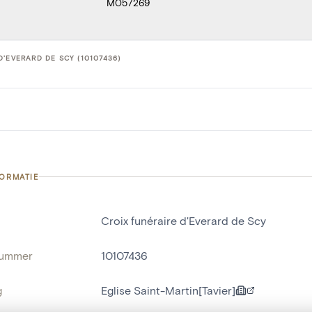
M057269
D'EVERARD DE SCY (10107436)
FORMATIE
Croix funéraire d'Everard de Scy
nummer
10107436
g
Eglise Saint-Martin[Tavier]