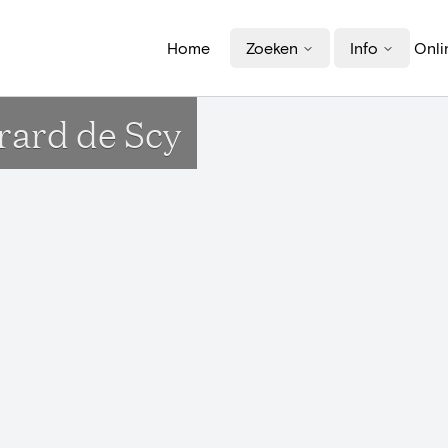
Home
Zoeken
Info
Onli
rard de Scy