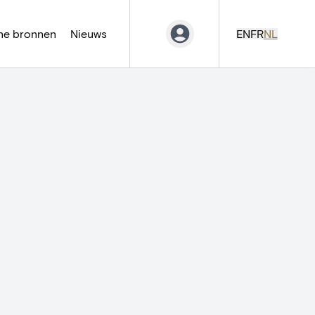
ne bronnen
Nieuws
EN
FR
NL