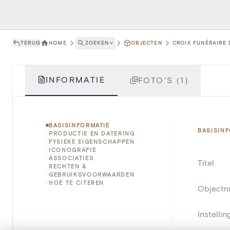
TERUG
HOME
ZOEKEN
˅
OBJECTEN
CROIX FUNÉRAIRE 
INFORMATIE
FOTO'S (1)
BASISINFORMATIE
BASISIN
PRODUCTIE EN DATERING
FYSIEKE EIGENSCHAPPEN
ICONOGRAFIE
ASSOCIATIES
Titel
RECHTEN &
GEBRUIKSVOORWAARDEN
HOE TE CITEREN
Object
Instellin