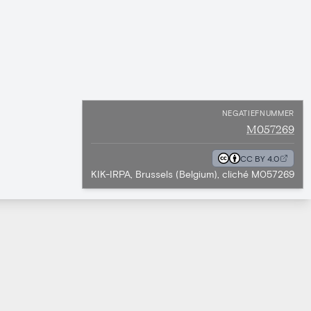
NEGATIEFNUMMER
M057269
CC BY 4.0
KIK-IRPA, Brussels (Belgium), cliché M057269