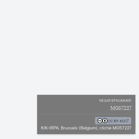
NEGATIEFNUMMER
M057227
CC BY 4.0
KIK-IRPA, Brussels (Belgium), cliché M057227