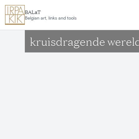
Ga naar hoofdinhoud
BALaT
Belgian art, links and tools
kruisdragende wereldb