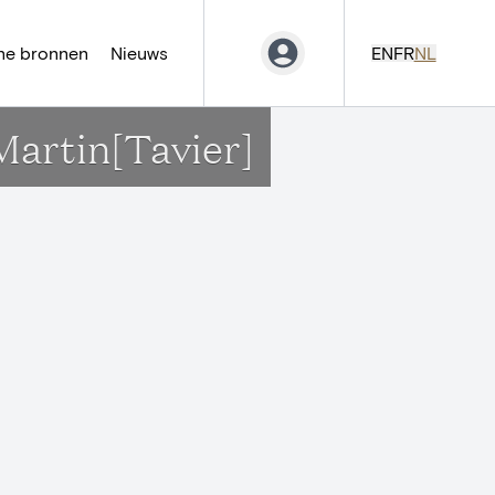
ne bronnen
Nieuws
EN
FR
NL
Martin[Tavier]