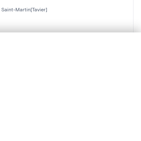
 Saint-Martin[Tavier]
en verschuiven.
m te beginnen.
Vergelijken in expertviewer