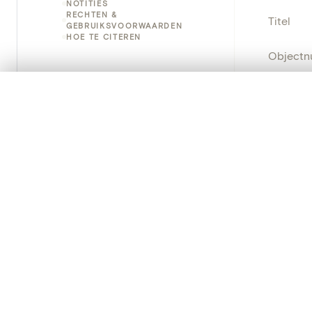
NOTITIES
RECHTEN &
Titel
GEBRUIKSVOORWAARDEN
HOE TE CITEREN
Object
Instellin
0/50 foto's
VERGELIJKINGSSET
Zet je afbeeldingen naast elkaar, gelaagd of me
Locatie
Je kunt deze set altijd opnieuw openen via “Mijn set” in 
Object
Je vergelijki
Persisten
Alles wissen
PRODUCT