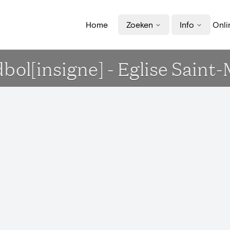
Home
Zoeken
Info
Onli
ol[insigne] - Eglise Saint-