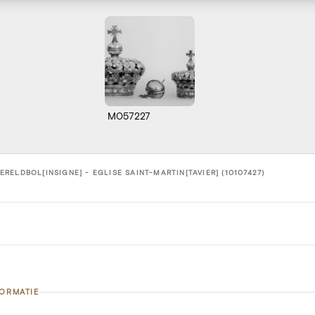
M057227
RELDBOL[INSIGNE] - EGLISE SAINT-MARTIN[TAVIER] (10107427)
FORMATIE