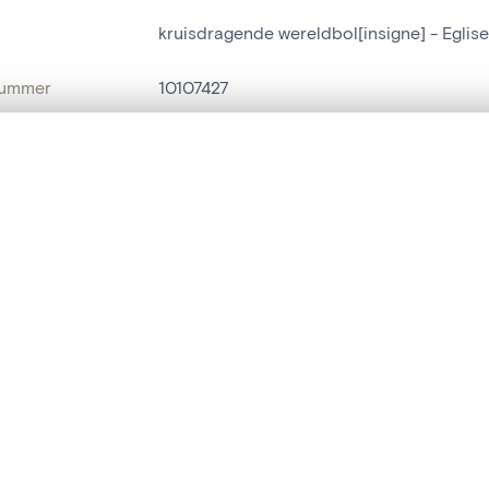
kruisdragende wereldbol[insigne] - Eglise
nummer
10107427
g
Eglise Saint-Martin[Tavier]
t een schuifbalk om ze te vergelijken — met gesynchroniseerd zoomen 
Tavier
het menu.
naam
kruisdragende wereldbol[insigne]
ngsset is leeg. Voeg foto's toe vanuit zoekresultaten of detailpagina's o
t identifier
hdl:20.500.14037/object.10107427
IE EN DATERING