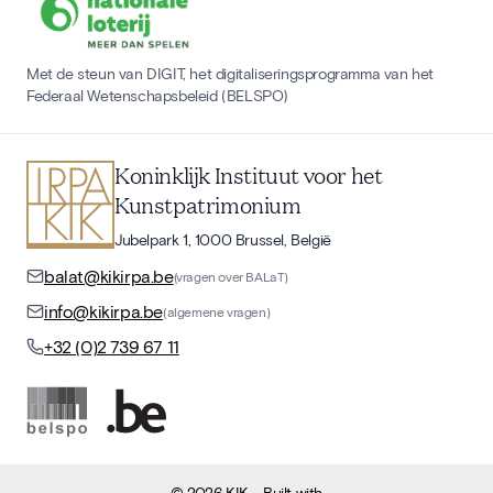
Met de steun van DIGIT, het digitaliseringsprogramma van het
Federaal Wetenschapsbeleid (BELSPO)
Koninklijk Instituut voor het
Kunstpatrimonium
Jubelpark 1, 1000 Brussel, België
balat@kikirpa.be
(vragen over BALaT)
info@kikirpa.be
(algemene vragen)
+32 (0)2 739 67 11
©
2026
KIK
- Built with