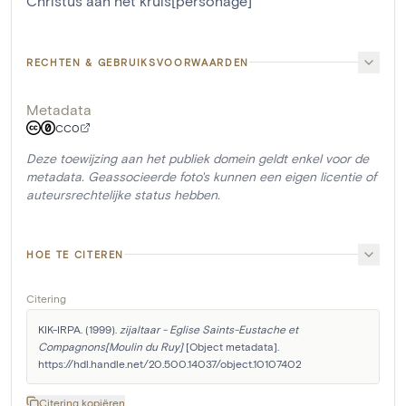
Christus aan het kruis[personage]
RECHTEN & GEBRUIKSVOORWAARDEN
Metadata
CC0
Deze toewijzing aan het publiek domein geldt enkel voor de
metadata. Geassocieerde foto's kunnen een eigen licentie of
auteursrechtelijke status hebben.
HOE TE CITEREN
Citering
KIK-IRPA. (1999). 
zijaltaar - Eglise Saints-Eustache et 
Compagnons[Moulin du Ruy]
 [Object metadata]. 
https://hdl.handle.net/20.500.14037/object.10107402
Citering kopiëren