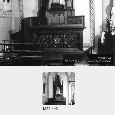
M221443
KIK-IRPA, Brussels (Belgium), cliché M221443
M221443