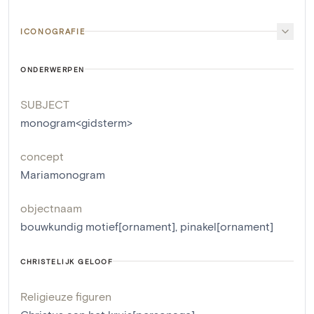
ICONOGRAFIE
ONDERWERPEN
SUBJECT
monogram<gidsterm>
concept
Mariamonogram
objectnaam
bouwkundig motief[ornament]
,
pinakel[ornament]
CHRISTELIJK GELOOF
Religieuze figuren