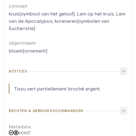
concept
kruis[symbool van het geloof]
,
Lam op het kruis
,
Lam
van de Apocalypsis
,
korenaren[symbolen van
Eucharistie]
objectnaam
bloem[ornament]
NOTITIES
Tissu vert partiellement broché argent.
RECHTEN & GEBRUIKSVOORWAARDEN
Metadata
CC0