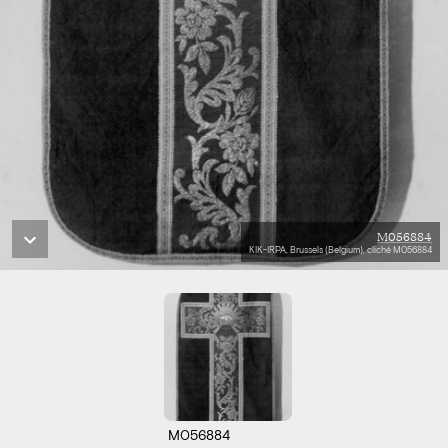
M056884
KIK-IRPA, Brussels (Belgium), cliché M056884
M056884