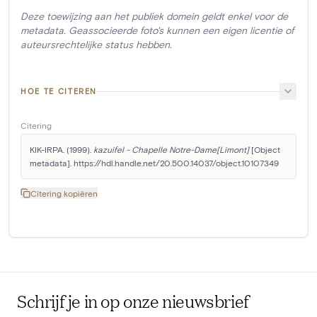
Deze toewijzing aan het publiek domein geldt enkel voor de
metadata. Geassocieerde foto's kunnen een eigen licentie of
auteursrechtelijke status hebben.
HOE TE CITEREN
Citering
KIK-IRPA. (1999). 
kazuifel - Chapelle Notre-Dame[Limont]
 [Object 
metadata]. https://hdl.handle.net/20.500.14037/object.10107349
Citering kopiëren
Schrijf je in op onze nieuwsbrief