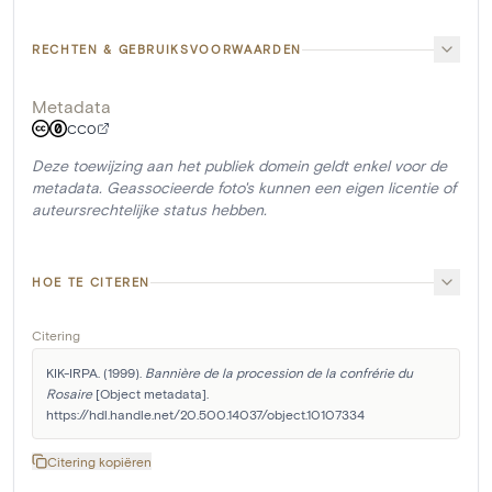
RECHTEN & GEBRUIKSVOORWAARDEN
Metadata
CC0
Deze toewijzing aan het publiek domein geldt enkel voor de
metadata. Geassocieerde foto's kunnen een eigen licentie of
auteursrechtelijke status hebben.
HOE TE CITEREN
Citering
KIK-IRPA. (1999). 
Bannière de la procession de la confrérie du 
Rosaire
 [Object metadata]. 
https://hdl.handle.net/20.500.14037/object.10107334
Citering kopiëren