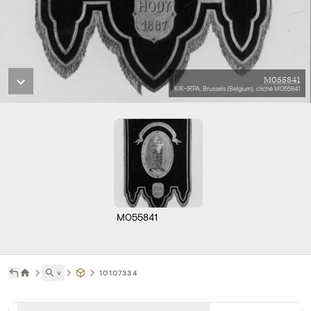
M055841
KIK-IRPA, Brussels (Belgium), cliché M055841
M055841
˅
10107334